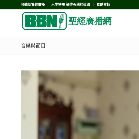
收聽基督教廣播
人生抉擇-通往天國的道路
奉獻支持
音樂與節目