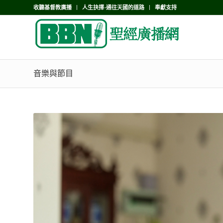
收聽基督教廣播
人生抉擇-通往天國的道路
奉獻支持
音樂與節目