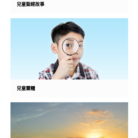
兒童聖經故事
兒童靈糧