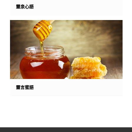
靈泉心語
靈言蜜語