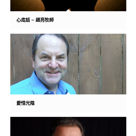
心底話 – 趙亮牧師
愛惜光陰