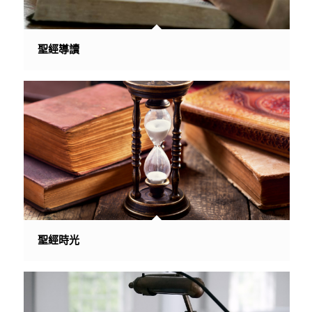
聖經導讀
聖經時光