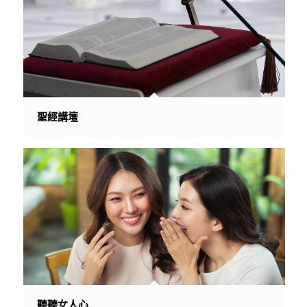
聖經講壇
聽聽女人心