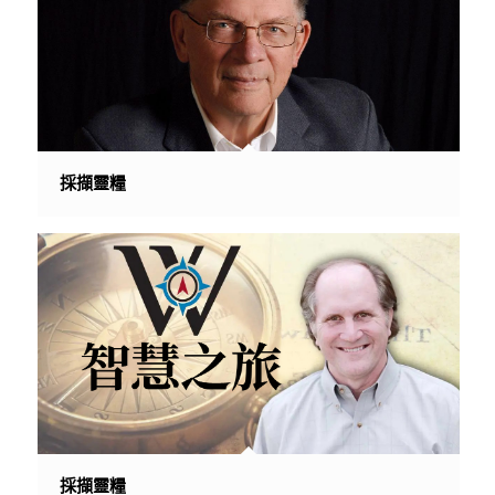
採擷靈糧
採擷靈糧