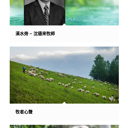
溪水旁 – 沈德来牧師
牧者心聲