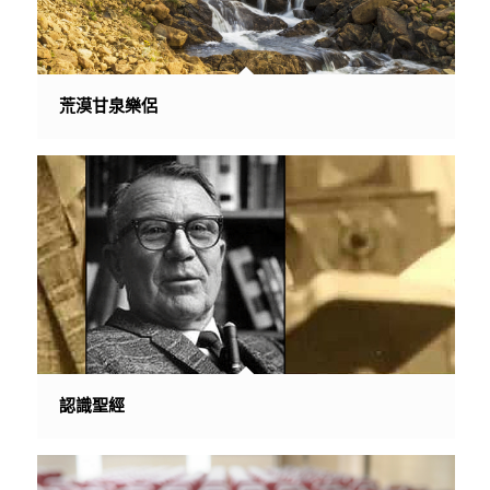
荒漠甘泉樂侶
認識聖經