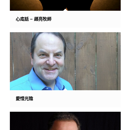
心底話 – 趙亮牧師
愛惜光陰