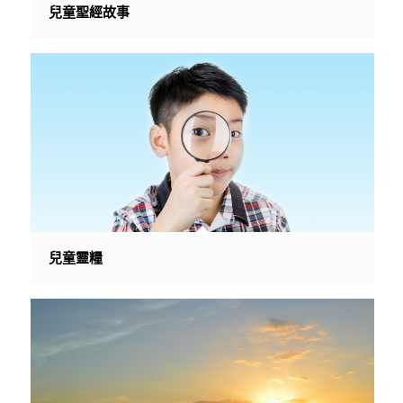
兒童聖經故事
兒童靈糧