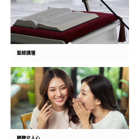
聖經講壇
聽聽女人心