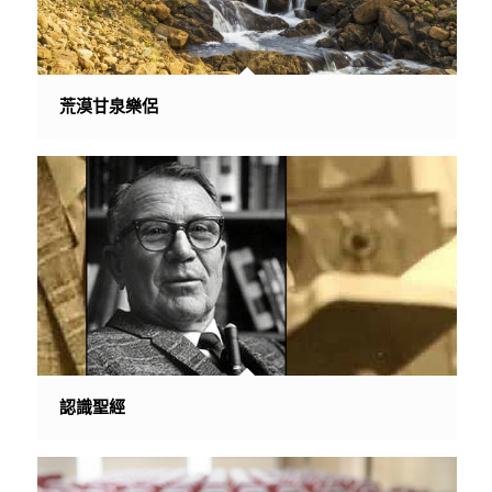
荒漠甘泉樂侶
認識聖經