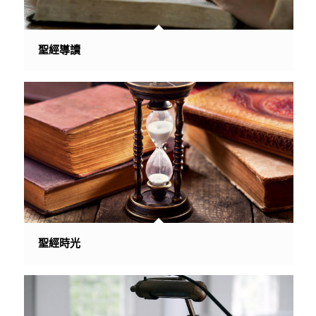
聖經導讀
聖經時光