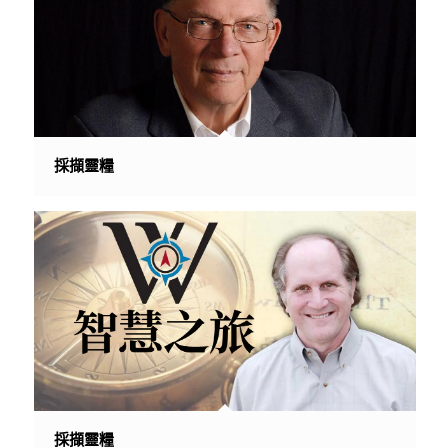
採擷靈糧
採擷靈糧