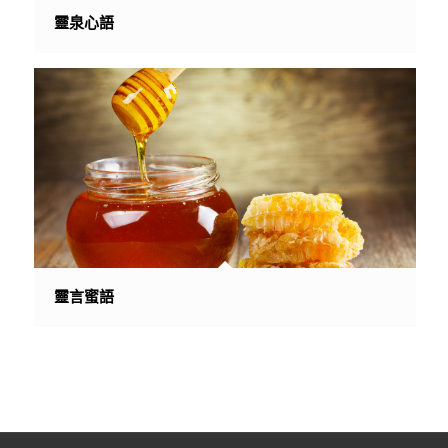
靈泉心語
靈言蜜語