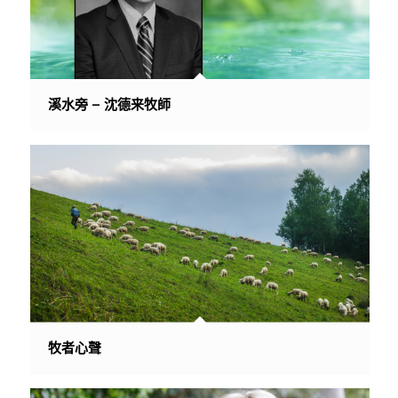
溪水旁 – 沈德来牧師
牧者心聲