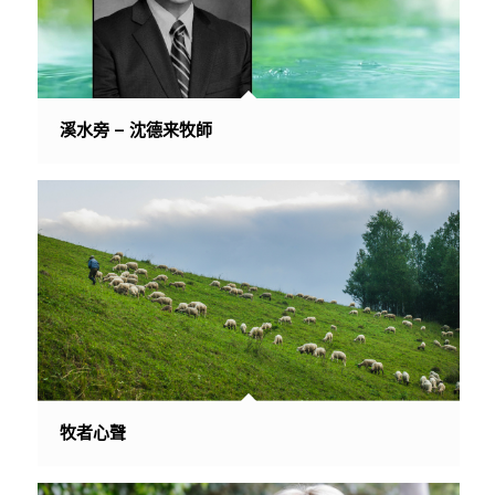
溪水旁 – 沈德来牧師
牧者心聲