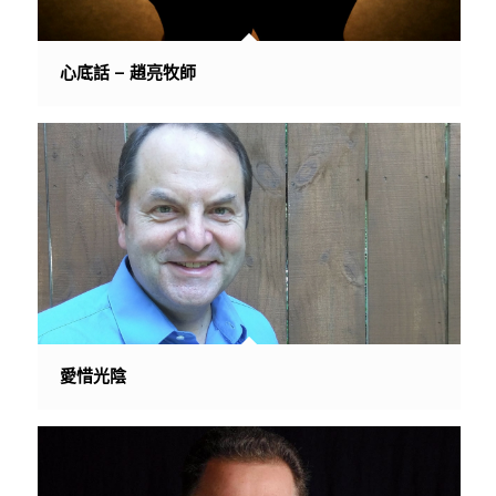
心底話 – 趙亮牧師
愛惜光陰