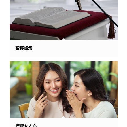
聖經講壇
聽聽女人心