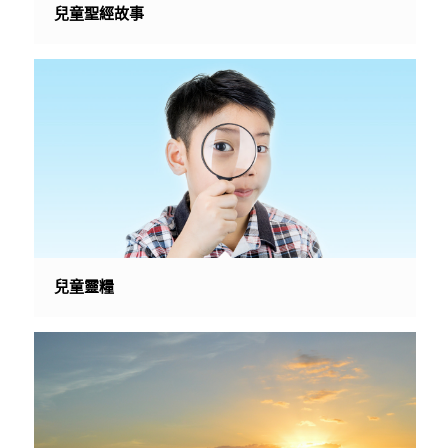
兒童聖經故事
兒童靈糧