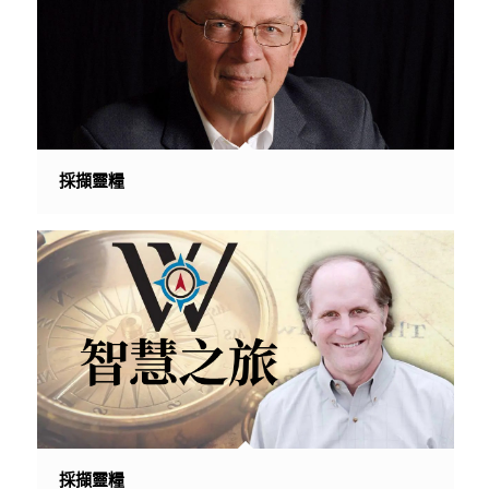
採擷靈糧
採擷靈糧