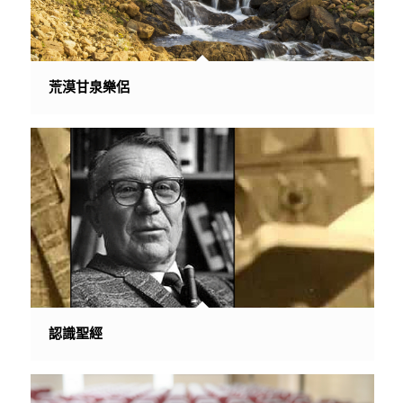
荒漠甘泉樂侶
認識聖經