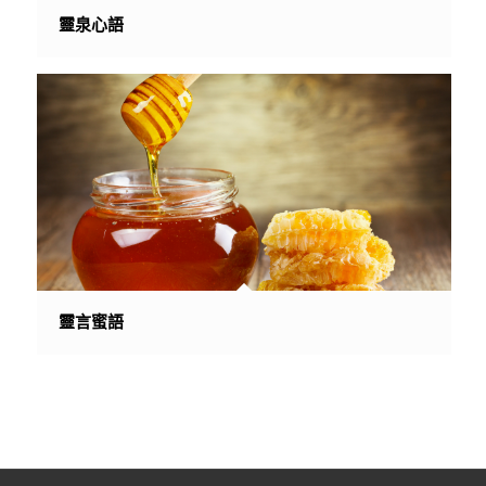
靈泉心語
靈言蜜語