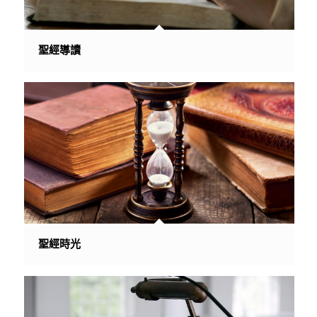
聖經導讀
聖經時光