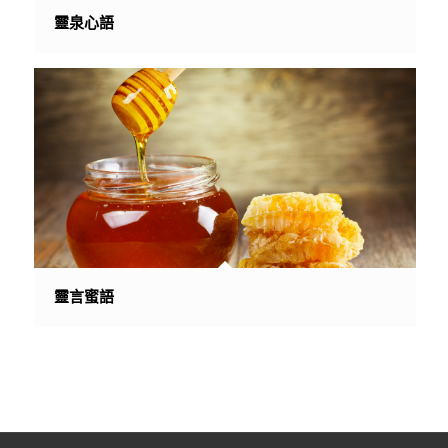
靈泉心語
靈言蜜語