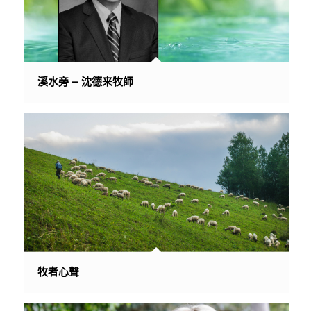
溪水旁 – 沈德来牧師
牧者心聲