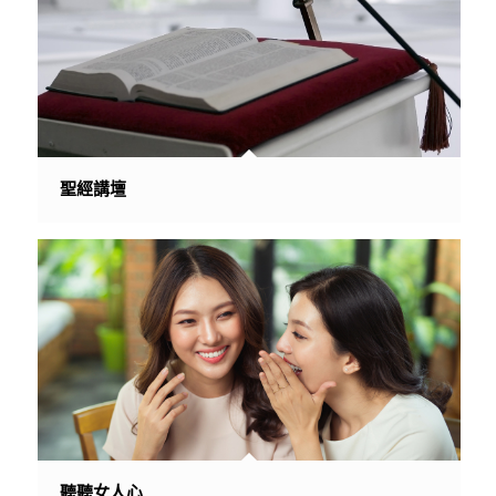
聖經講壇
聽聽女人心