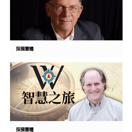
採擷靈糧
採擷靈糧