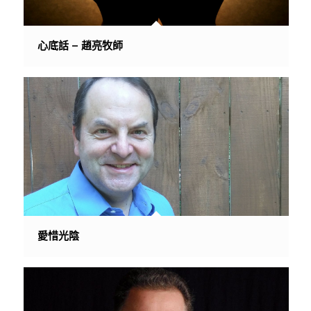
心底話 – 趙亮牧師
愛惜光陰