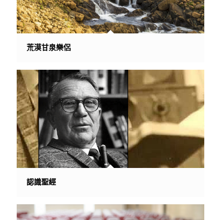
荒漠甘泉樂侶
認識聖經