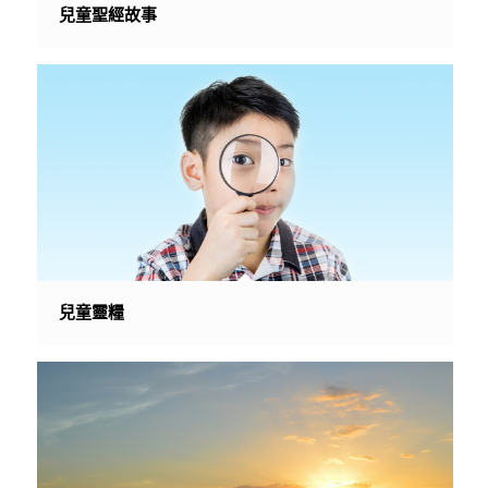
兒童聖經故事
兒童靈糧