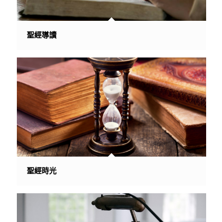
聖經導讀
聖經時光