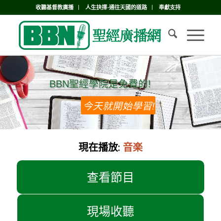
收聽基督教廣播
人生抉擇-通往天國的道路
奉獻支持
BBN聖經學院是免費的!
BBN聖經學院是免費的!
今天就開始學習!
現在播放:
音楽
查看節目
現場收聽