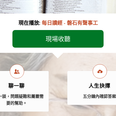
現在播放:
每日讀經 - 磐石有聲事工
現場收聽
聊一聊
人生抉擇
一談，問題疑難和屬靈需
五分鐘內確認答
要的幫助。