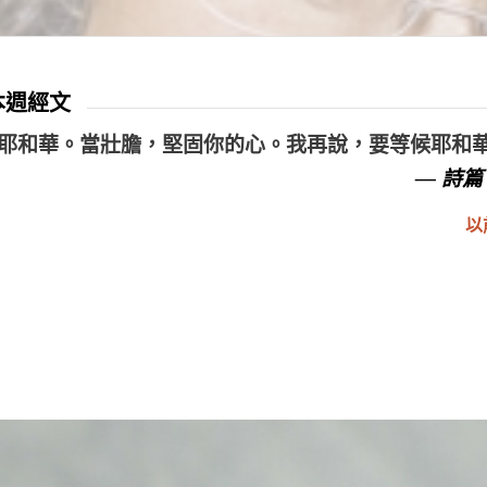
 本週經文
耶和華。當壯膽，堅固你的心。我再說，要等候耶和
— 詩篇 
以