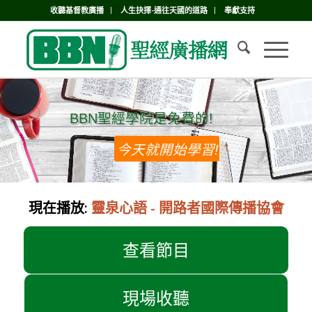
收聽基督教廣播
人生抉擇-通往天國的道路
奉獻支持
BBN聖經學院是免費的!
BBN聖經學院是免費的!
今天就開始學習!
現在播放:
靈泉心語 - 開路者國際傳播協會
查看節目
現場收聽