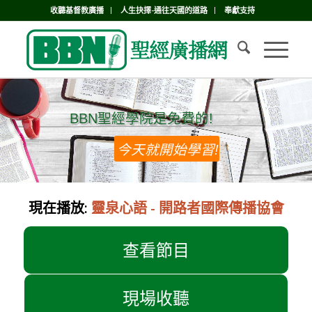
收聽基督教廣播
人生抉擇-通往天國的道路
奉獻支持
BBN聖經學院是免費的!
BBN聖經學院是免費的!
今天就開始學習!
現在播放:
靈泉心語 - 開路者國際傳播協會
查看節目
現場收聽