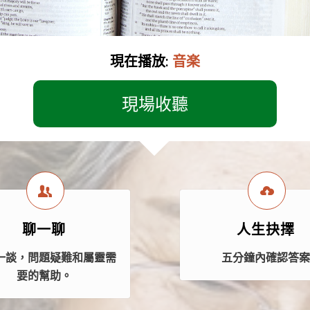
現在播放:
音楽
現場收聽
聊一聊
人生抉擇
一談，問題疑難和屬靈需
五分鐘內確認答
要的幫助。