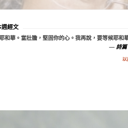
 本週經文
耶和華。當壯膽，堅固你的心。我再說，要等候耶和
— 詩篇 
以