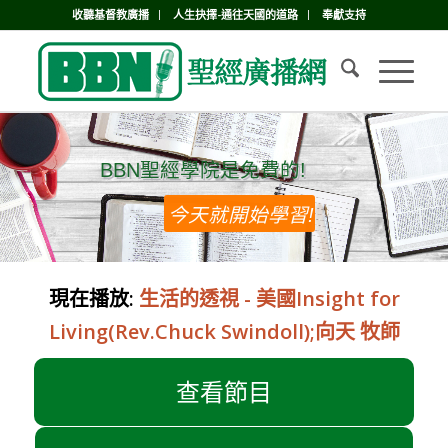
收聽基督教廣播
人生抉擇-通往天國的道路
奉獻支持
BBN聖經學院是免費的!
BBN聖經學院是免費的!
今天就開始學習!
現在播放:
生活的透視 - 美國Insight for
Living(Rev.Chuck Swindoll);向天 牧師
查看節目