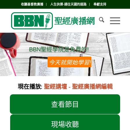
收聽基督教廣播
人生抉擇-通往天國的道路
奉獻支持
BBN聖經學院是免費的!
BBN聖經學院是免費的!
今天就開始學習!
現在播放:
聖經講壇 - 聖經廣播網編輯
查看節目
現場收聽