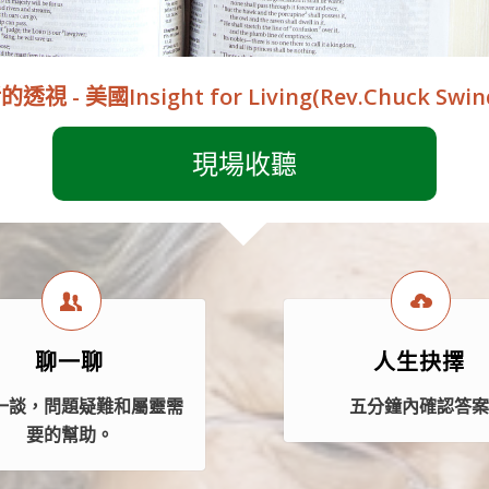
透視 - 美國Insight for Living(Rev.Chuck Swi
現場收聽
聊一聊
人生抉擇
一談，問題疑難和屬靈需
五分鐘內確認答
要的幫助。