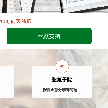
ndoll);向天 牧師
奉獻支持
聖經學院
案
按着正意分解神的道。