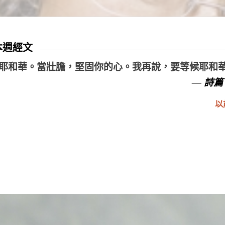
 本週經文
耶和華。當壯膽，堅固你的心。我再說，要等候耶和
— 詩篇 
以