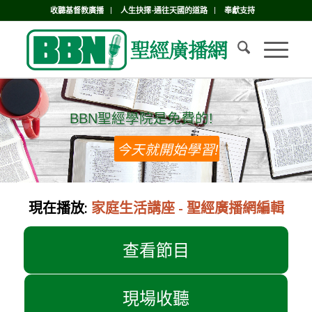
收聽基督教廣播
人生抉擇-通往天國的道路
奉獻支持
BBN聖經學院是免費的!
BBN聖經學院是免費的!
今天就開始學習!
現在播放:
家庭生活講座 - 聖經廣播網編輯
查看節目
現場收聽