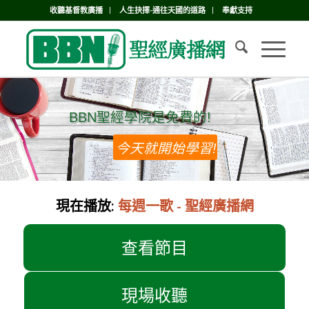
收聽基督教廣播
人生抉擇-通往天國的道路
奉獻支持
BBN聖經學院是免費的!
BBN聖經學院是免費的!
今天就開始學習!
現在播放:
每週一歌 - 聖經廣播網
查看節目
現場收聽