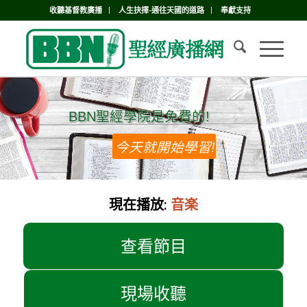
收聽基督教廣播
人生抉擇-通往天國的道路
奉獻支持
BBN聖經學院是免費的!
BBN聖經學院是免費的!
今天就開始學習!
現在播放:
音楽
查看節目
現場收聽