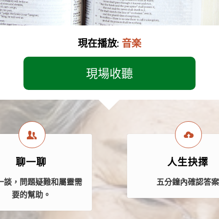
現在播放:
音楽
現場收聽
聊一聊
人生抉擇
一談，問題疑難和屬靈需
五分鐘內確認答
要的幫助。