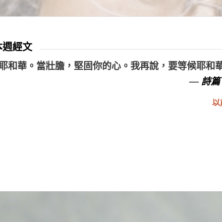
 本週經文
耶和華。當壯膽，堅固你的心。我再說，要等候耶和
— 詩篇 
以