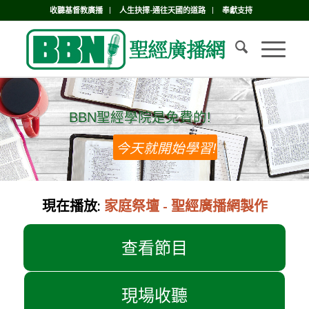
收聽基督教廣播
人生抉擇-通往天國的道路
奉獻支持
BBN聖經學院是免費的!
BBN聖經學院是免費的!
今天就開始學習!
現在播放:
家庭祭壇 - 聖經廣播網製作
查看節目
現場收聽