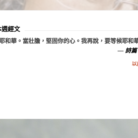
 本週經文
耶和華。當壯膽，堅固你的心。我再說，要等候耶和
— 詩篇 
以