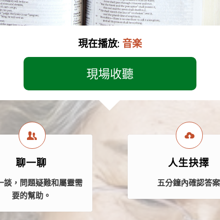
現在播放:
音楽
現場收聽
聊一聊
人生抉擇
一談，問題疑難和屬靈需
五分鐘內確認答
要的幫助。