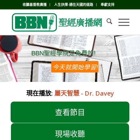
收聽基督教廣播
人生抉擇-通往天國的道路
奉獻支持
BBN聖經學院是免費的!
BBN聖經學院是免費的!
今天就開始學習!
現在播放:
屬天智慧 - Dr. Davey
查看節目
現場收聽