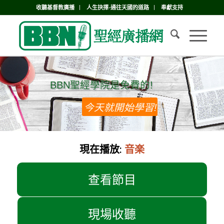
收聽基督教廣播
人生抉擇-通往天國的道路
奉獻支持
BBN聖經學院是免費的!
BBN聖經學院是免費的!
今天就開始學習!
現在播放:
音楽
查看節目
現場收聽