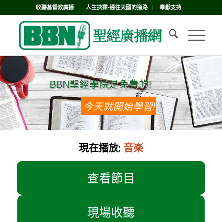
收聽基督教廣播
人生抉擇-通往天國的道路
奉獻支持
BBN聖經學院是免費的!
BBN聖經學院是免費的!
今天就開始學習!
現在播放:
音楽
查看節目
現場收聽