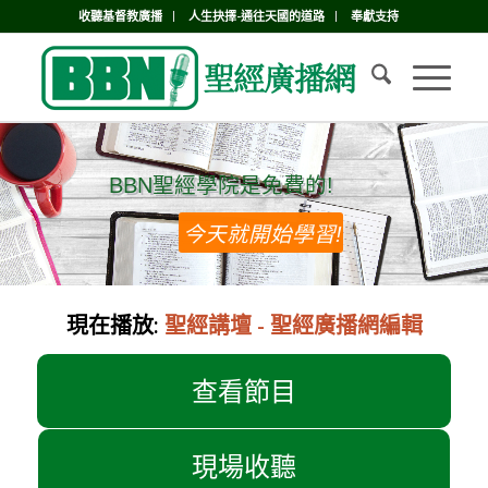
收聽基督教廣播
人生抉擇-通往天國的道路
奉獻支持
BBN聖經學院是免費的!
BBN聖經學院是免費的!
今天就開始學習!
現在播放:
聖經講壇 - 聖經廣播網編輯
查看節目
現場收聽