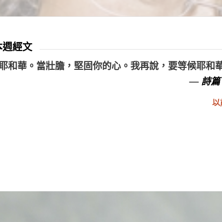
 本週經文
耶和華。當壯膽，堅固你的心。我再說，要等候耶和
— 詩篇 
以