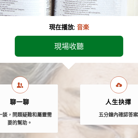
現在播放:
音楽
現場收聽
聊一聊
人生抉擇
一談，問題疑難和屬靈需
五分鐘內確認答
要的幫助。