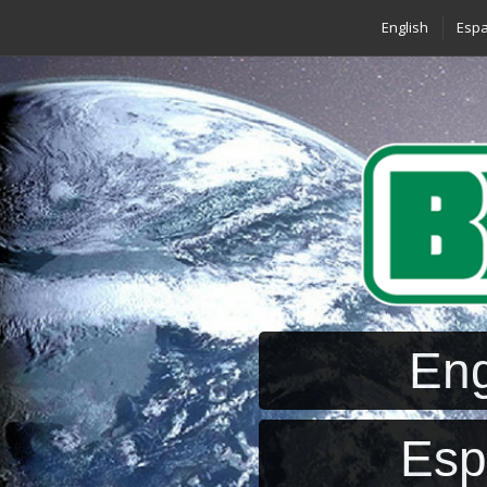
English
Espa
Eng
Esp