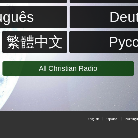
uguês
Deu
繁體中文
Pус
All Christian Radio
English
Español
Portugu