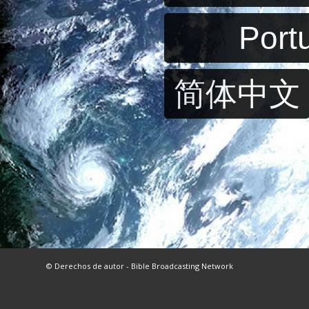
Port
简体中文
© Derechos de autor - Bible Broadcasting Network