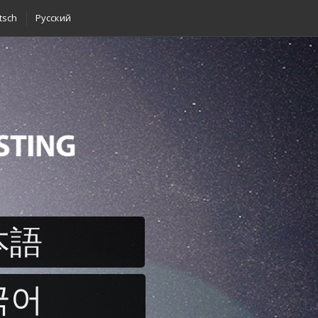
tsch
Pусский
本語
국어