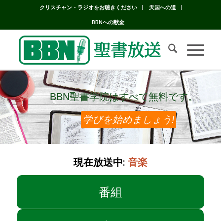
クリスチャン・ラジオをお聴きください
天国への道
BBNへの献金
BBN聖書学院はすべて無料です。
BBN聖書学院はすべて無料です。
学びを始めましょう!
現在放送中:
音楽
番組