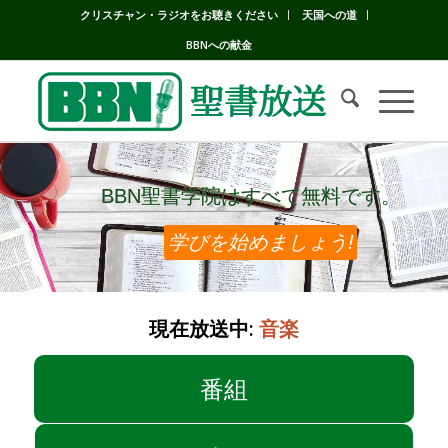
クリスチャン・ラジオをお聴きください
天国への道
BBNへの献金
BBN聖書学院はすべて無料です。
BBN聖書学院はすべて無料です。
学びを始めましょう!
現在放送中:
音楽
番組