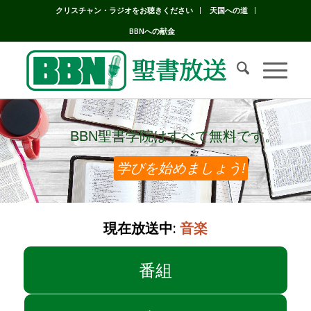
クリスチャン・ラジオをお聴きください
天国への道
BBNへの献金
BBN聖書学院はすべて無料です。
BBN聖書学院はすべて無料です。
学びを始めましょう!
現在放送中:
音楽
番組