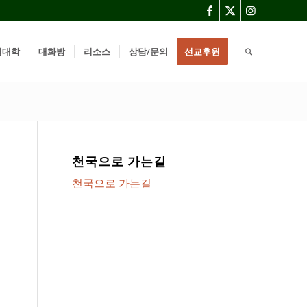
경대학
대화방
리소스
상담/문의
선교후원
천국으로 가는길
천국으로 가는길