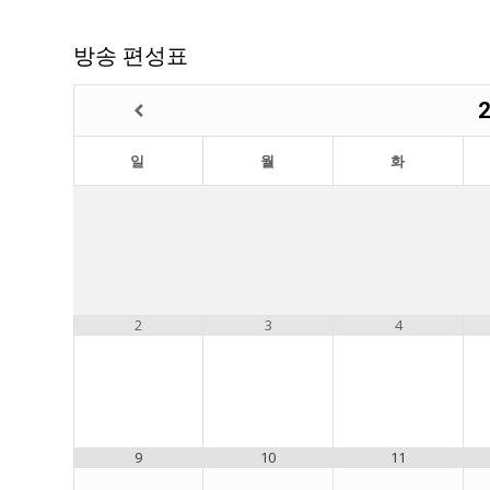
방송 편성표
일
월
화
2
3
4
9
10
11