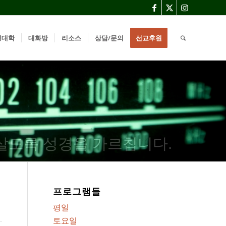
경대학
대화방
리소스
상담/문의
선교후원
살도록 성경을 가르칩니다.
프로그램들
평일
토요일