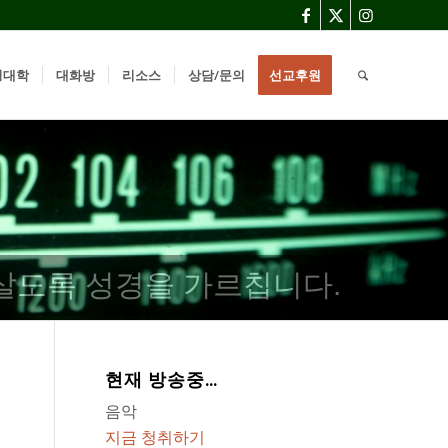
경대학
대화방
리소스
상담/문의
선교후원
살도록 성경을 가르칩니다.
현재 방송중…
음악
지금 청취하기