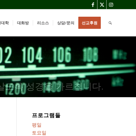
경대학
대화방
리소스
상담/문의
선교후원
살도록 성경을 가르칩니다.
프로그램들
평일
토요일