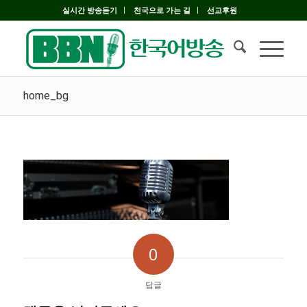
실시간 방송듣기
천국으로 가는 길
선교후원
home_bg
0
답글