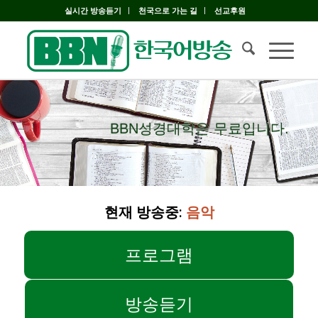
실시간 방송듣기
천국으로 가는 길
선교후원
BBN성경대학은 무료입니다.
BBN성경대학은 무료입니다.
현재 방송중:
음악
프로그램
방송듣기