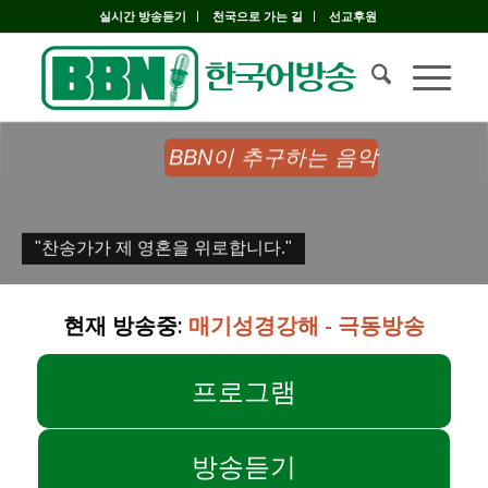
실시간 방송듣기
천국으로 가는 길
선교후원
현재 방송중:
매기성경강해 - 극동방송
프로그램
방송듣기