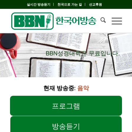
실시간 방송듣기
천국으로 가는 길
선교후원
BBN성경대학은 무료입니다.
BBN성경대학은 무료입니다.
현재 방송중:
음악
프로그램
방송듣기