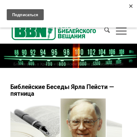
Слушать Христианское радио
Как попасть на Небо
Пожертвования
Благая весть о Христе и Библейское учение для жизни вечной!
Библейские Беседы Ярла Пейсти —
пятница