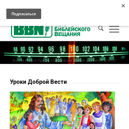
Слушать Христианское радио
Как попасть на Небо
Пожертвования
Благая весть о Христе и Библейское учение для жизни вечной!
Уроки Доброй Вести