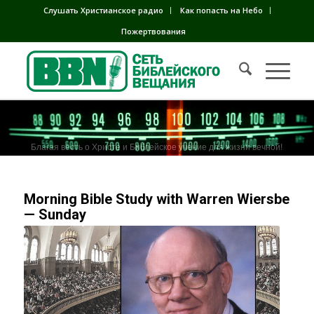
Слушать Христианское радио
Как попасть на Небо
Пожертвования
Благая весть о Христе и Библейское учение для жизни вечной!
Morning Bible Study with Warren Wiersbe
— Sunday