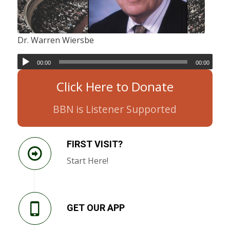
Dr. Warren Wiersbe
00:00
00:00
Click Here to Donate
BBN is Listener Supported
FIRST VISIT?
Start Here!
GET OUR APP