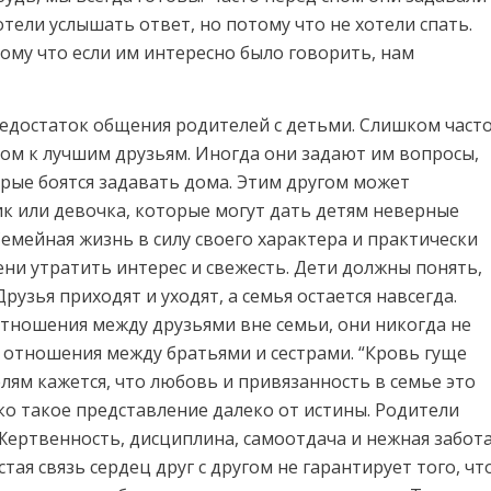
тели услышать ответ, но потому что не хотели спать.
ому что если им интересно было говорить, нам
недостаток общения родителей с детьми. Слишком част
том к лучшим друзьям. Иногда они задают им вопросы,
орые боятся задавать дома. Этим другом может
ик или девочка, которые могут дать детям неверные
емейная жизнь в силу своего характера и практически
ни утратить интерес и свежесть. Дети должны понять,
Друзья приходят и уходят, а семья остается навсегда.
отношения между друзьями вне семьи, они никогда не
к отношения между братьями и сестрами. “Кровь гуще
лям кажется, что любовь и привязанность в семье это
ко такое представление далеко от истины. Родители
Жертвенность, дисциплина, самоотдача и нежная забот
тая связь сердец друг с другом не гарантирует того, чт