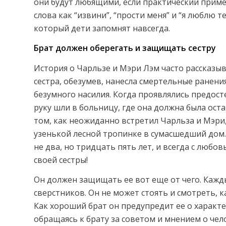
они будут любящими, если практический пример
слова как “извини”, “прости меня” и “я люблю т
который дети запомнят навсегда.
Брат должен оберегать и защищать сестру
История о Чарльзе и Мэри Лэм часто рассказы
сестра, обезумев, нанесла смертельные ранени
безумного насилия. Когда проявлялись предос
руку шли в больницу, где она должна была ост
том, как неожиданно встретил Чарльза и Мэри,
узенькой лесной тропинке в сумасшедший дом. 
не два, но тридцать пять лет, и всегда с люб
своей сестры!
Он должен защищать ее вот еще от чего. Кажд
сверстников. Он не может стоять и смотреть, к
Как хороший брат он предупредит ее о характер
обращаясь к брату за советом и мнением о чел