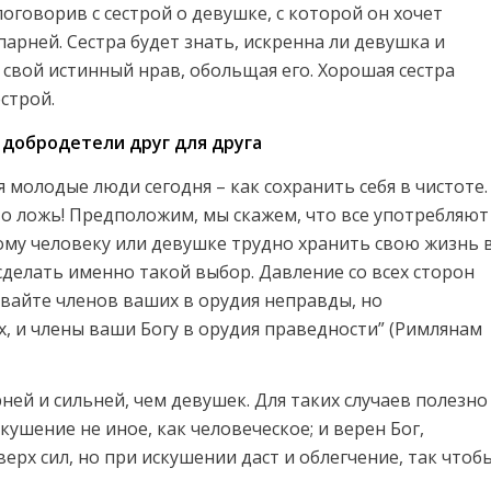
поговорив с сестрой о девушке, с которой он хочет
арней. Сестра будет знать, искренна ли девушка и
 свой истинный нрав, обольщая его. Хорошая сестра
естрой.
 добродетели друг для друга
 молодые люди сегодня – как сохранить себя в чистоте.
это ложь! Предположим, мы скажем, что все употребляют
ому человеку или девушке трудно хранить свою жизнь 
сделать именно такой выбор. Давление со всех сторон
давайте членов ваших в орудия неправды, но
х, и члены ваши Богу в орудия праведности” (Римлянам
ей и сильней, чем девушек. Для таких случаев полезно
кушение не иное, как человеческое; и верен Бог,
рх сил, но при искушении даст и облегчение, так чтоб