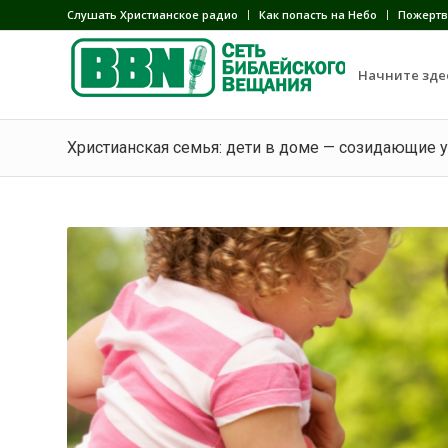
Слушать Христианское радио
Как попасть на Небо
Пожертв
Начните зде
Христианская семья: дети в доме — созидающие 