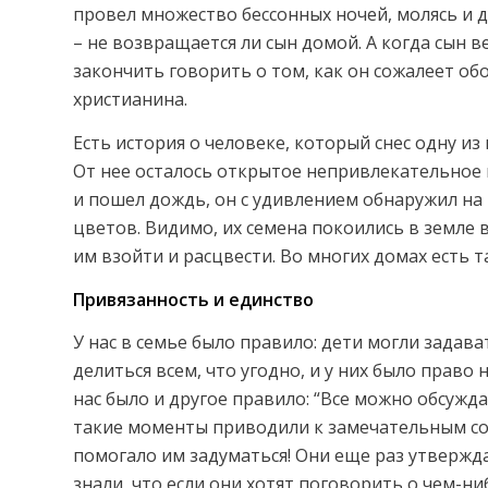
провел множество бессонных ночей, молясь и д
– не возвращается ли сын домой. А когда сын ве
закончить говорить о том, как он сожалеет об
христианина.
Есть история о человеке, который снес одну из
От нее осталось открытое непривлекательное 
и пошел дождь, он с удивлением обнаружил на
цветов. Видимо, их семена покоились в земле в
им взойти и расцвести. Во многих домах есть 
Привязанность и единство
У нас в семье было правило: дети могли зада
делиться всем, что угодно, и у них было право 
нас было и другое правило: “Все можно обсужда
такие моменты приводили к замечательным с
помогало им задуматься! Они еще раз утверждал
знали, что если они хотят поговорить о чем-ни