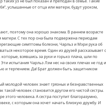
 таких уз не был показан и преподан в семье. Такие
ебя”, услышанные от отца или матери, будут уроком,
вают, поэтому она хорошо знакома. В раннем возрасте
я матери. С тех пор она была подвержена периодам
терегающие симптомы болезни, Чарльз и Мэри рука об
аваться некоторое время. Один из друзей рассказывает 
 которые, взявшись за руки и горько плача, шли по
Эти испытания Чарльз Лэм нес на своих плечах не год и
овью и терпением. Да! Брат должен быть защитником
ый молодой человек знает грязных и безнравственных
ак такой человек становится другом его чистой сестры.
е этого человека. А сестра поступит благоразумно,
овеке, с которым она хочет начать близкую дружбу. И