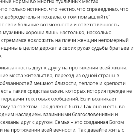
нные нормы во многих публичных местах
что только истинно, что честно, что справедливо, что
ько добродетель и похвала, о том помышляйте”
ют свои большие возможности и ответственность.
а мужчины хороши лишь настолько, насколько
 стремимся возложить на плечи женщин непомерный
енщины в целом держат в своих руках судьбы братьев и
.
ивязанность друг к другу на протяжении всей жизни.
ение места жительства, переезд из одной страны в
 обязанностей мешают близости, теплоте и крепости
с есть такие средства связи, которых история прежде не
й передачи текстовых сообщений. Если возникает
ому за советом. Так должно быть! Так оно и есть во
с одним наследием, взаимными благословениями и
язаны друг с другом. Семья – это созданная Богом
 и на протяжении всей вечности. Так давайте жить с