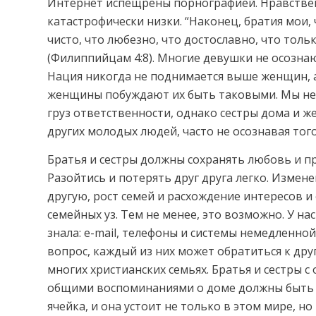
Интернет испещрены порнографией. Нравстве
катастрофически низки. “Наконец, братия мои, 
чисто, что любезно, что достославно, что тол
(Филиппийцам 4:8). Многие девушки не осозна
Нация никогда не поднимается выше женщин, 
женщины побуждают их быть таковыми. Мы не
груз ответственности, однако сестры дома и ж
других молодых людей, часто не осознавая того
Братья и сестры должны сохранять любовь и пр
Разойтись и потерять друг друга легко. Измен
другую, рост семей и расхождение интересов и
семейных уз. Тем не менее, это возможно. У на
знала: e-mail, телефоны и системы немедленно
вопрос, каждый из них может обратиться к друг
многих христианских семьях. Братья и сестры 
общими воспоминаниями о доме должны быть св
ячейка, и она устоит не только в этом мире, но