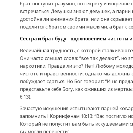
брат поступит разумно, по секрету и искренне 
встречаться. Девушки знают девушек, а парни п
достойна ли внимания брата, или она скрывает
поделится с братом своими мыслями, а брат с с
Сестра и брат будут вдохновением чистоты и
Величайшая трудность, с которой сталкиваются
Они часто слышат слова: “все так делают”, но 
наркотики. Правда ли это? Нет! Любому молод
чистоте и нравственности, однако мы должны 
побуждает сдаться. Но Бог говорит: “И не пре
представьте себя Богу, как оживших из мертвы
6:13).
Зачастую искушения испытывают парней коварн
запомнить I Коринфянам 10:13: “Вас постигло ис
Который не попустит вам быть искушаемыми све
вы могли перенести”.