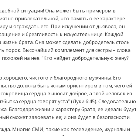
подобной ситуации! Она может быть примером в
иятно привлекательной, что память о ее характере
ру и ограждать его. При искушении от дьявола, он
вращение и брезгливость к искусительнице. Каждой
а жизнь брата. Она может сделать добродетель столь
ть порок. Высочайший комплемент для сестры – слова
е, похожей на нее. “Кто найдет добродетельную жену?
 хорошего, чистого и благородного мужчины. Его
ельство должны быть ясным ориентиром в том, чего ей
 сокровища сердца выносит доброе, а злой человек из
збытка сердца говорят уста” (Луки 6:45). Следовательно
жа. Благодаря жизни и характеру брата, ее идеалы буду
ый сможет завоевать ее; и она будет в безопасности.
нужда. Многие СМИ, такие как телевидение, журналы и