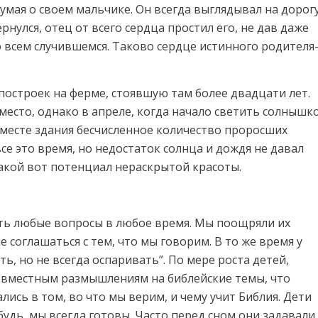
умая о своем мальчике. Он всегда выглядывал на дорог
рнулся, отец от всего сердца простил его, не дав даже
о всем случившемся. Таково сердце истинного родителя
 построек на ферме, стоявшую там более двадцати лет.
место, однако в апреле, когда начало светить солнышк
 месте здания бесчисленное количество проросших
се это время, но недостаток солнца и дождя не давал
такой вот потенциал нераскрытой красоты.
вать любые вопросы в любое время. Мы поощряли их
не соглашаться с тем, что мы говорим. В то же время у
ть, но не всегда оспаривать”. По мере роста детей,
овместным размышлениям на библейские темы, что
ись в том, во что мы верим, и чему учит Библия. Дети
будь, мы всегда готовы. Часто перед сном они задавали