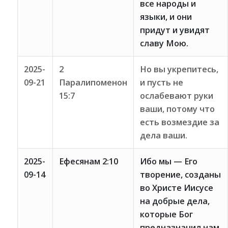
все народы и
языки, и они
придут и увидят
славу Мою.
2025-
2
Но вы укрепитесь,
09-21
Паралипоменон
и пусть не
15:7
ослабевают руки
ваши, потому что
есть возмездие за
дела ваши.
2025-
Ефесянам 2:10
Ибо мы — Его
09-14
творение, созданы
во Христе Иисусе
на добрые дела,
которые Бог
предназначил нам