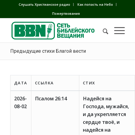
Слушать Христианское радио
Как попасть на Небо
Пожертвования
Предыдущие стихи Благой вести
ДАТА
ССЫЛКА
СТИХ
2026-
Псалом 26:14
Надейся на
08-02
Господа, мужайся,
и да укрепляется
сердце твоё, и
надейся на