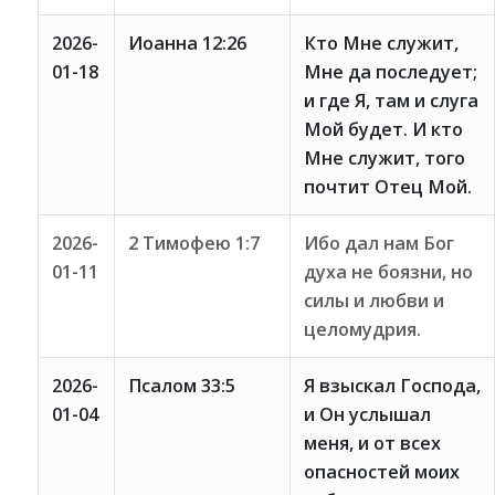
2026-
Иоанна 12:26
Кто Мне служит,
01-18
Мне да последует;
и где Я, там и слуга
Мой будет. И кто
Мне служит, того
почтит Отец Мой.
2026-
2 Тимофею 1:7
Ибо дал нам Бог
01-11
духа не боязни, но
силы и любви и
целомудрия.
2026-
Псалом 33:5
Я взыскал Господа,
01-04
и Он услышал
меня, и от всех
опасностей моих