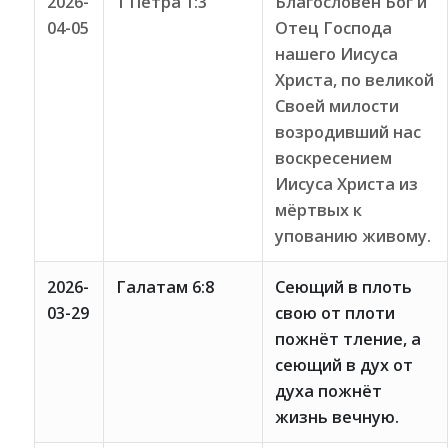
2026-
1 Петра 1:3
Благословен Бог и
04-05
Отец Господа
нашего Иисуса
Христа, по великой
Своей милости
возродивший нас
воскресением
Иисуса Христа из
мёртвых к
упованию живому.
2026-
Галатам 6:8
Сеющий в плоть
03-29
свою от плоти
пожнёт тление, а
сеющий в дух от
духа пожнёт
жизнь вечную.