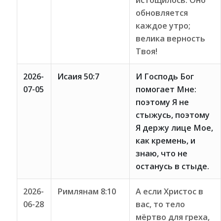
истощилось. Оно
обновляется
каждое утро;
велика верность
Твоя!
2026-
Исаия 50:7
И Господь Бог
07-05
помогает Мне:
поэтому Я не
стыжусь, поэтому
Я держу лице Мое,
как кремень, и
знаю, что не
останусь в стыде.
2026-
Римлянам 8:10
А если Христос в
06-28
вас, то тело
мёртво для греха,