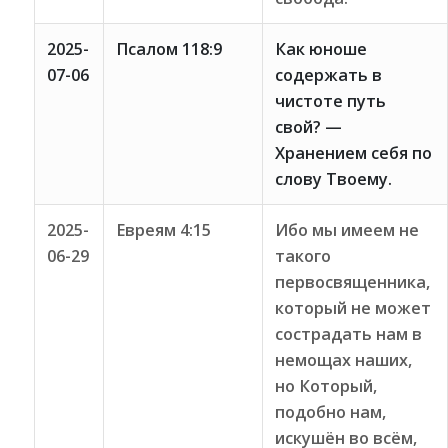
2025-
Псалом 118:9
Как юноше
07-06
содержать в
чистоте путь
свой? —
Хранением себя по
слову Твоему.
2025-
Евреям 4:15
Ибо мы имеем не
06-29
такого
первосвященника,
который не может
сострадать нам в
немощах наших,
но Который,
подобно нам,
искушён во всём,