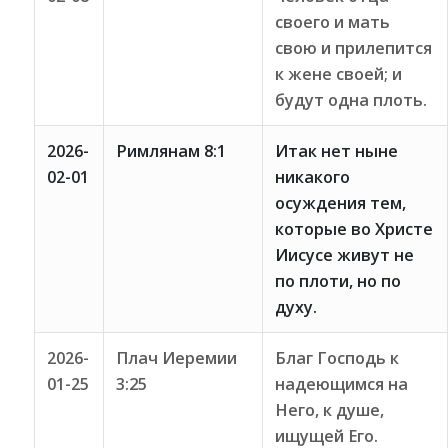
своего и мать
свою и прилепится
к жене своей; и
будут одна плоть.
2026-
Римлянам 8:1
Итак нет ныне
02-01
никакого
осуждения тем,
которые во Христе
Иисусе живут не
по плоти, но по
духу.
2026-
Плач Иеремии
Благ Господь к
01-25
3:25
надеющимся на
Него, к душе,
ищущей Его.