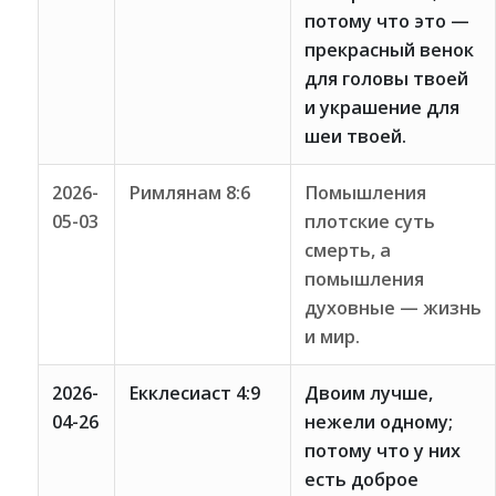
потому что это —
прекрасный венок
для головы твоей
и украшение для
шеи твоей.
2026-
Римлянам 8:6
Помышления
05-03
плотские суть
смерть, а
помышления
духовные — жизнь
и мир.
2026-
Екклесиаст 4:9
Двоим лучше,
04-26
нежели одному;
потому что у них
есть доброе