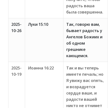
радость ваша
была совершенна.
2025-
Луки 15:10
Так, говорю вам,
10-26
бывает радость у
Ангелов Божиих и
об одном
грешнике
кающемся.
2025-
Иоанна 16:22
Так и вы теперь
10-19
имеете печаль; но
Я увижу вас опять,
и возрадуется
сердце ваше, и
радости вашей
никто не отнимет