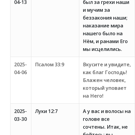
04-13
был за грехи наши
и мучим за
беззакония наши;
наказание мира
нашего было на
Нём, и ранами Его
мы исцелились.
2025-
Псалом 33:9
Вкусите и увидите,
04-06
как благ Господь!
Блажен человек,
который уповает
на Него!
2025-
Луки 12:7
А у вас и волосы на
03-30
голове все
сочтены. Итак, не
бойтесь: вы