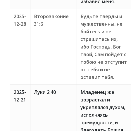
избавил меня.
2025-
Второзаконие
Будьте тверды и
12-28
31:6
мужественны, не
бойтесь и не
страшитесь их,
ибо Господь, Бог
твой, Сам пойдёт с
тобою не отступит
от тебя и не
оставит тебя.
2025-
Луки 2:40
Младенец же
12-21
возрастал и
укреплялся духом,
исполняясь
премудрости, и
благодать Божия