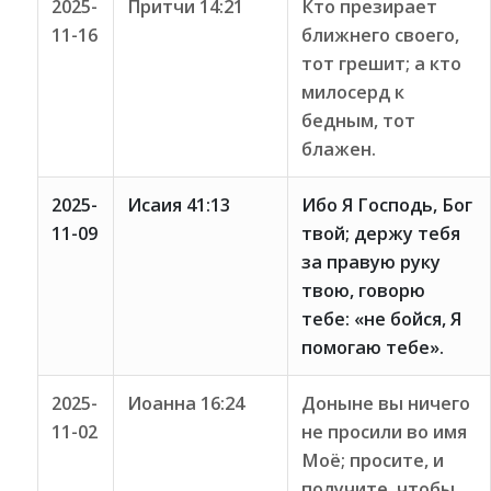
2025-
Притчи 14:21
Кто презирает
11-16
ближнего своего,
тот грешит; а кто
милосерд к
бедным, тот
блажен.
2025-
Исаия 41:13
Ибо Я Господь, Бог
11-09
твой; держу тебя
за правую руку
твою, говорю
тебе: «не бойся, Я
помогаю тебе».
2025-
Иоанна 16:24
Доныне вы ничего
11-02
не просили во имя
Моё; просите, и
получите, чтобы