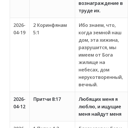
вознаграждение в
труде их.
2026-
2 Коринфянам
Ибо знаем, что,
04-19
5:1
когда земной наш
дом, эта хижина,
разрушится, мы
имеем от Бога
жилище на
небесах, дом
нерукотворенный,
вечный.
2026-
Притчи 8:17
Любящих меня я
04-12
люблю, и ищущие
меня найдут меня