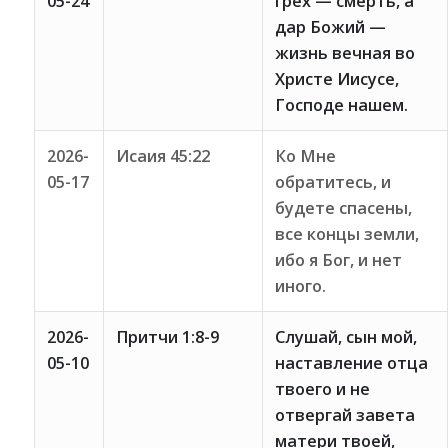
05-24
грех — смерть, а
дар Божий —
жизнь вечная во
Христе Иисусе,
Господе нашем.
2026-
Исаия 45:22
Ко Мне
05-17
обратитесь, и
будете спасены,
все концы земли,
ибо я Бог, и нет
иного.
2026-
Притчи 1:8-9
Слушай, сын мой,
05-10
наставление отца
твоего и не
отвергай завета
матери твоей,