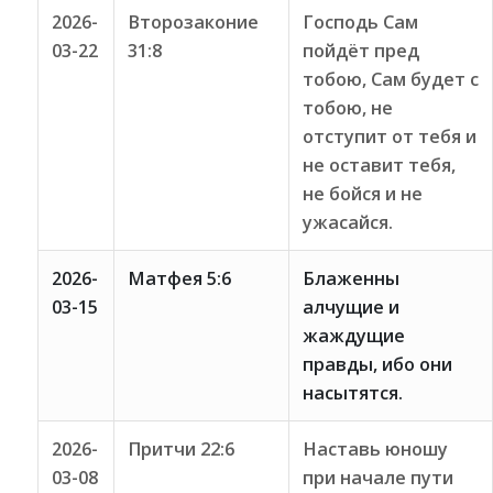
2026-
Второзаконие
Господь Сам
03-22
31:8
пойдёт пред
тобою, Сам будет с
тобою, не
отступит от тебя и
не оставит тебя,
не бойся и не
ужасайся.
2026-
Матфея 5:6
Блаженны
03-15
алчущие и
жаждущие
правды, ибо они
насытятся.
2026-
Притчи 22:6
Наставь юношу
03-08
при начале пути