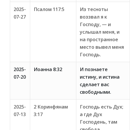
2025-
Псалом 117:5
Из тесноты
07-27
воззвал я к
Господу, — и
услышал меня, и
на пространное
место вывел меня
Господь.
2025-
Иоанна 8:32
И познаете
07-20
истину, и истина
сделает вас
свободными.
2025-
2 Коринфянам
Господь есть Дух;
07-13
3:17
а где Дух
Господень, там
свобода.