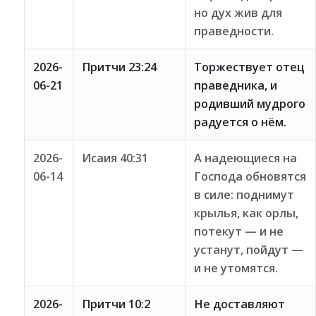
но дух жив для
праведности.
2026-
Притчи 23:24
Торжествует отец
06-21
праведника, и
родивший мудрого
радуется о нём.
2026-
Исаия 40:31
А надеющиеся на
06-14
Господа обновятся
в силе: поднимут
крылья, как орлы,
потекут — и не
устанут, пойдут —
и не утомятся.
2026-
Притчи 10:2
Не доставляют