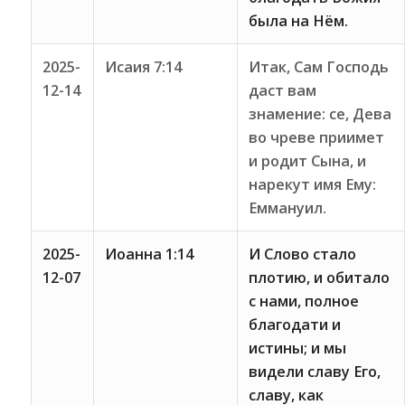
была на Нём.
2025-
Исаия 7:14
Итак, Сам Господь
12-14
даст вам
знамение: се, Дева
во чреве приимет
и родит Сына, и
нарекут имя Ему:
Еммануил.
2025-
Иоанна 1:14
И Слово стало
12-07
плотию, и обитало
с нами, полное
благодати и
истины; и мы
видели славу Его,
славу, как