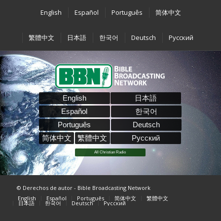
English
Español
Português
简体中文
繁體中文
日本語
한국어
Deutsch
Pусский
English
日本語
Español
한국어
Português
Deutsch
简体中文
繁體中文
Pусский
All Christian Radio
© Derechos de autor - Bible Broadcasting Network
English
Español
Português
简体中文
繁體中文
日本語
한국어
Deutsch
Pусский