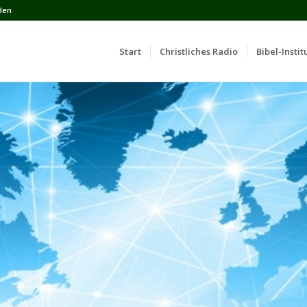
den
Start
Сhristliches Radio
Bibel-Instit