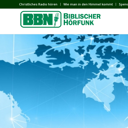
Сhristliches Radio hören
Wie man in den Himmel kommt
Spen