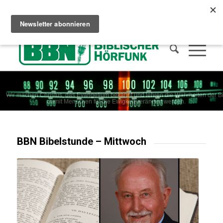
Сhristliches Radio hören
Wie man in den Himmel kommt
Spenden
Wir machen Christus, das Evangelium bekannt und lehren die Wahrheiten der Bi
damit Menschen für die Ewigkeit verändert werden.
BBN Bibelstunde – Mittwoch