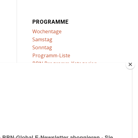
PROGRAMME
Wochentage
Samstag
Sonntag
Programm-Liste
BBN Programm-Kategorien
Auf Abruf
WEITERES
Ein Problem mit dem Programm auf
Abruf melden
Senden Sie uns Ihren Kommentar
oder Ihre Fragen zu