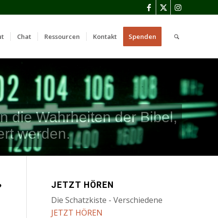
ut
Chat
Ressourcen
Kontakt
Spenden
 die Wahrheiten der Bibel,
ert werden.
JETZT HÖREN
?
Die Schatzkiste - Verschiedene
JETZT HÖREN