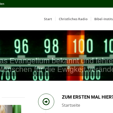
den
Start
Сhristliches Radio
Bibel-Instit
as Evangelium bekannt und lehren
Menschen für die Ewigkeit veränd
ZUM ERSTEN MAL HIER
Startseite