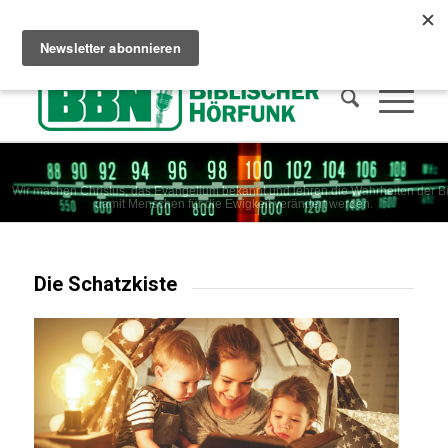
Сhristliches Radio hören
Wie man in den Himmel kommt
Spenden
Wir machen Christus, das Evangelium bekannt und lehren die Wahrheiten der Bi
damit Menschen für die Ewigkeit verändert werden.
Die Schatzkiste