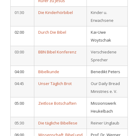
Rufer zu Jesus
01:30
Die Kinderhörbibel
Kinder u.
Erwachsene
02:00
Durch Die Bibel
Kai-Uwe
Woytschak
03:00
BBN Bibel Konferenz
Verschiedene
Sprecher
04:00
Bibelkunde
Benedikt Peters
04:45
Unser Täglich Brot
Our Daily Bread
Ministries e. V.
05:00
Zeitlose Botschaften
Missionswerk
Heukelbach
05:30
Die tägliche Bibellese
Reiner Unglaub
06:00
Wissenschaft, Bibel und
Prof. Dr. Werner