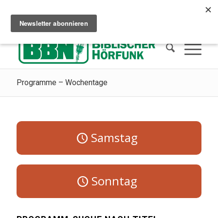
Сhristliches Radio hören
Wie man in den Himmel kommt
Spenden
Programme – Wochentage
Samstag
Sonntag