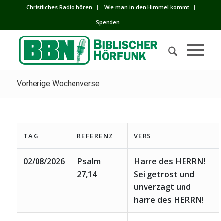
Сhristliches Radio hören
Wie man in den Himmel kommt
Spenden
Vorherige Wochenverse
TAG
REFERENZ
VERS
02/08/2026
Psalm
Harre des HERRN!
27,14
Sei getrost und
unverzagt und
harre des HERRN!