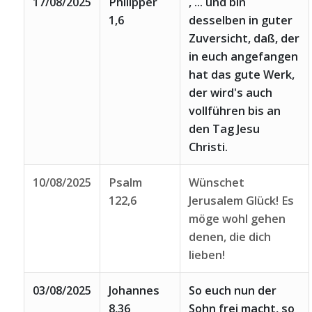
17/08/2025
Philipper
, ... und bin
1,6
desselben in guter
Zuversicht, daß, der
in euch angefangen
hat das gute Werk,
der wird's auch
vollführen bis an
den Tag Jesu
Christi.
10/08/2025
Psalm
Wünschet
122,6
Jerusalem Glück! Es
möge wohl gehen
denen, die dich
lieben!
03/08/2025
Johannes
So euch nun der
8,36
Sohn frei macht, so