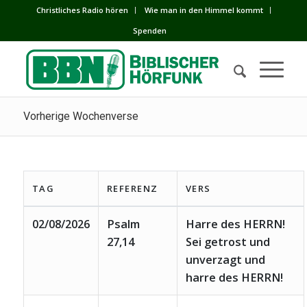
Сhristliches Radio hören
Wie man in den Himmel kommt
Spenden
Vorherige Wochenverse
TAG
REFERENZ
VERS
02/08/2026
Psalm
Harre des HERRN!
27,14
Sei getrost und
unverzagt und
harre des HERRN!