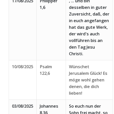
17/08/2025
Philipper
, ... und bin
1,6
desselben in guter
Zuversicht, daß, der
in euch angefangen
hat das gute Werk,
der wird's auch
vollführen bis an
den Tag Jesu
Christi.
10/08/2025
Psalm
Wünschet
122,6
Jerusalem Glück! Es
möge wohl gehen
denen, die dich
lieben!
03/08/2025
Johannes
So euch nun der
8,36
Sohn frei macht, so